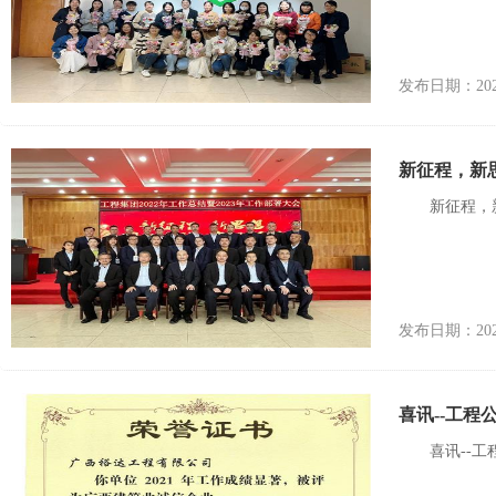
发布日期：
20
新征程，新思
新征程，
发布日期：
20
喜讯--工程
喜讯--