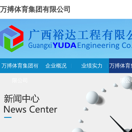
万搏体育集团有限公司
万搏体育集团有
企业概况
业绩实力
万搏体育
限公司
限公