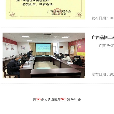
发布日期：
20
广西品恒工
广西品恒
发布日期：
20
共
375
条记录 当前页
2/75
第 6-10 条