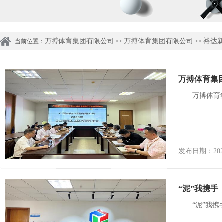
万搏体育集团有限公司
万搏体育集团有限公司
裕达
当前位置：
>>
>>
万搏体育集团
万搏体育
发布日期：
20
“泥”我携手
“泥”我