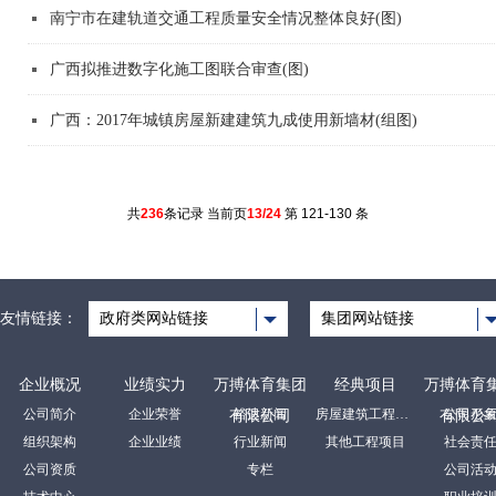
南宁市在建轨道交通工程质量安全情况整体良好(图)
广西拟推进数字化施工图联合审查(图)
广西：2017年城镇房屋新建建筑九成使用新墙材(组图)
共
236
条记录 当前页
13/24
第 121-130 条
友情链接：
政府类网站链接
集团网站链接
企业概况
业绩实力
万搏体育集团
经典项目
万搏体育
公司简介
企业荣誉
裕达新闻
房屋建筑工程项目
公司形
有限公司
有限公
组织架构
企业业绩
行业新闻
其他工程项目
社会责
公司资质
专栏
公司活