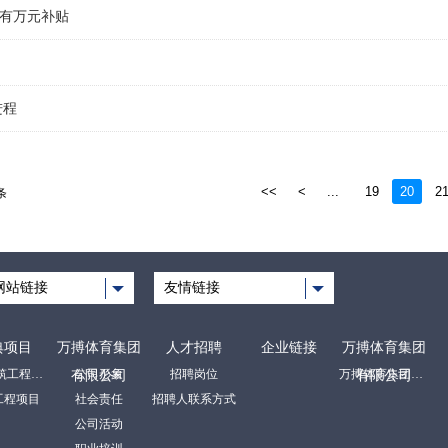
有万元补贴
进程
<<
<
...
19
20
2
条
网站链接
友情链接
典项目
万搏体育集团
人才招聘
企业链接
万搏体育集团
房屋建筑工程项目
公司形象
招聘岗位
万搏体育集团有限公司
有限公司
有限公司
工程项目
社会责任
招聘人联系方式
公司活动