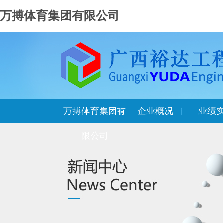
万搏体育集团有限公司
万搏体育集团有
企业概况
业绩
限公司