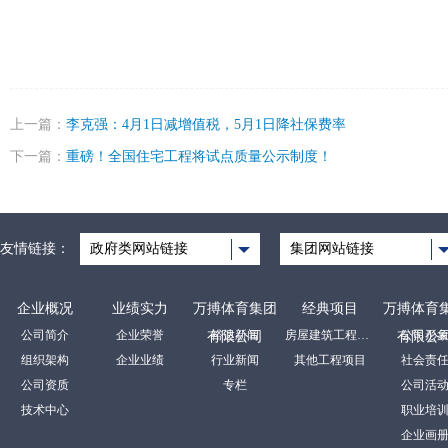
上一篇：
李克强：4月1日减增值税，5月1日降社保费率
下一篇：
重磅！全国住宅工程将试点质量公示制度！
友情链接：
政府类网站链接
集团网站链接
企业概况
业绩实力
万搏体育集团
经典项目
万搏体育
公司简介
企业荣誉
裕达新闻
房屋建筑工程项目
公司形
有限公司
有限公
组织架构
企业业绩
行业新闻
其他工程项目
社会责
公司资质
专栏
公司活
技术中心
职业培
企业画