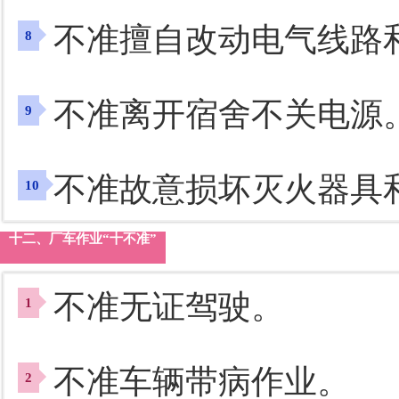
不准擅自改动电气线路
8
不准离开宿舍不关电源
9
不准故意损坏灭火器具
10
十二、厂车作业“十不准”
不准无证驾驶。
1
不准车辆带病作业。
2