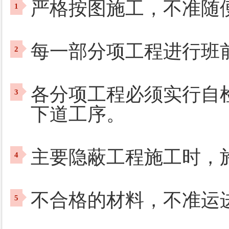
严格按图施工，不准随
1
每一部分项工程进行班
2
各分项工程必须实行自
3
下道工序。
主要隐蔽工程施工时，
4
不合格的材料，不准运
5