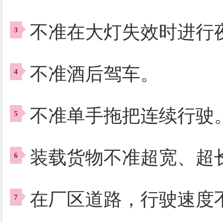
不准在大灯失效时进行
3
不准酒后驾车。
4
不准单手拖把连续行驶
5
装载货物不准超宽、超
6
在厂区道路，行驶速度不
7