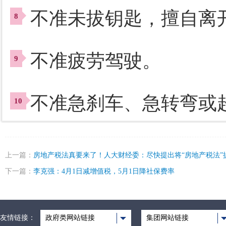
不准未拔钥匙，擅自离
8
不准疲劳驾驶。
9
不准急刹车、急转弯或
10
上一篇：
房地产税法真要来了！人大财经委：尽快提出将“房地产税法”
下一篇：
李克强：4月1日减增值税，5月1日降社保费率
友情链接：
政府类网站链接
集团网站链接