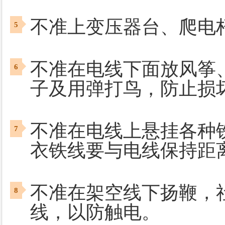
不准上变压器台、爬电
5
不准在电线下面放风筝
6
子及用弹打鸟，防止损
不准在电线上悬挂各种
7
衣铁线要与电线保持距
不准在架空线下扬鞭，
8
线，以防触电。