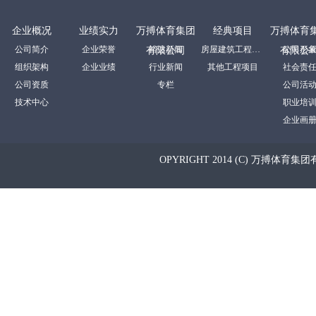
企业概况
业绩实力
万搏体育集团
经典项目
万搏体育
公司简介
企业荣誉
裕达新闻
房屋建筑工程项目
公司形
有限公司
有限公
组织架构
企业业绩
行业新闻
其他工程项目
社会责
公司资质
专栏
公司活
技术中心
职业培
企业画
OPYRIGHT 2014 (C) 万搏体育集团