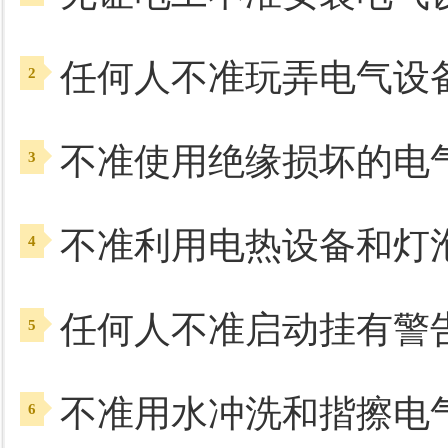
任何人不准玩弄电气设
2
不准使用绝缘损坏的电
3
不准利用电热设备和灯
4
任何人不准启动挂有警
5
不准用水冲洗和揩擦电
6