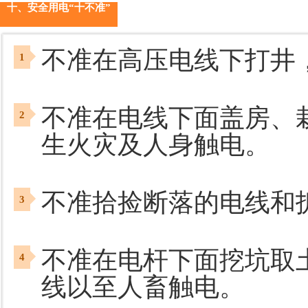
十、安全用电“十不准”
不准在高压电线下打井
1
不准在电线下面盖房、
2
生火灾及人身触电。
不准拾捡断落的电线和
3
不准在电杆下面挖坑取
4
线以至人畜触电。