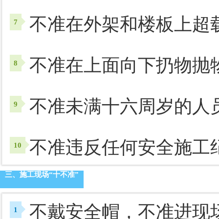
不准在外架和楼板上超
7
不准在上面向下扔物抛
8
不准未满十六周岁的人
9
不准违反任何安全施工
10
三、施工现场“十不准”
不戴安全帽，不准进现
1