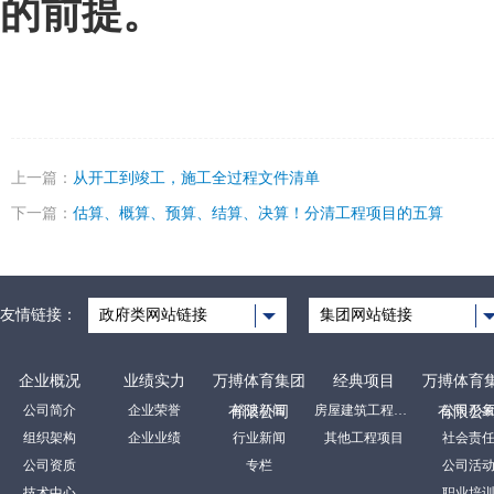
的前提。
上一篇：
从开工到竣工，施工全过程文件清单
下一篇：
估算、概算、预算、结算、决算！分清工程项目的五算
友情链接：
政府类网站链接
集团网站链接
企业概况
业绩实力
万搏体育集团
经典项目
万搏体育
公司简介
企业荣誉
裕达新闻
房屋建筑工程项目
公司形
有限公司
有限公
组织架构
企业业绩
行业新闻
其他工程项目
社会责
公司资质
专栏
公司活
技术中心
职业培