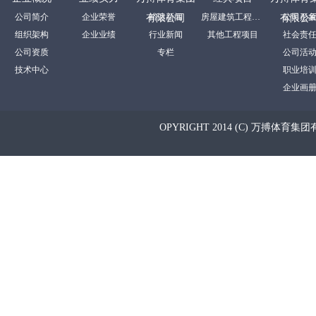
公司简介
企业荣誉
裕达新闻
房屋建筑工程项目
公司形
有限公司
有限公
组织架构
企业业绩
行业新闻
其他工程项目
社会责
公司资质
专栏
公司活
技术中心
职业培
企业画
OPYRIGHT 2014 (C) 万搏体育集团