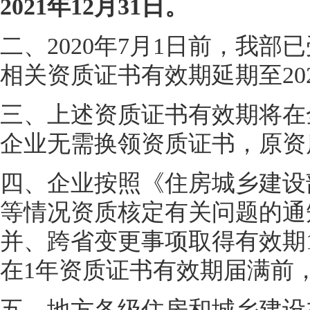
2021年12月31日。
二、2020年7月1日前，我
相关资质证书有效期延期至202
三、上述资质证书有效期将在
企业无需换领资质证书，原资
四、企业按照《住房城乡建设
等情况资质核定有关问题的通知
并、跨省变更事项取得有效期
在1年资质证书有效期届满前
五、地方各级住房和城乡建设