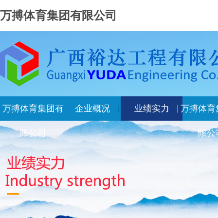
万搏体育集团有限公司
万搏体育集团有
企业概况
业绩实力
万搏体育
限公司
限公