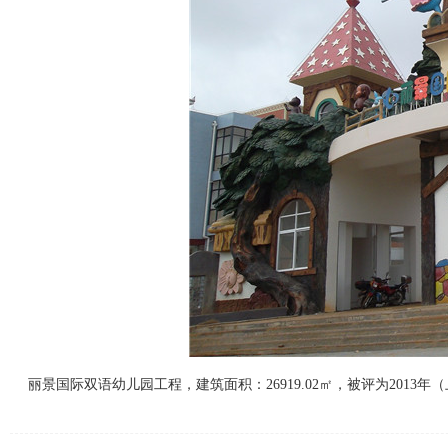
丽景国际双语幼儿园工程，建筑面积：
26919.02㎡，
被评为
2013
年（