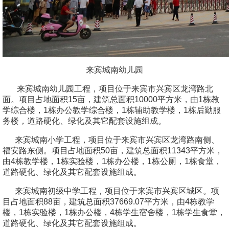
来宾城南幼儿园
来宾城南幼儿园工程，项目位于来宾市兴宾区龙湾路北
面。
项目占地面积15亩，
建筑总面积10000平方米，
由1栋
教
学综合楼
，
1栋
办公教学综合
楼
，1栋
辅助教学楼
，1栋
后勤服
务楼
，道路硬化、绿化及其它配套设施组成
。
来宾城南小学工程，项目位于来宾市兴宾区龙湾路南侧、
福安路东侧。
项目占地面积50亩，
建筑总面积11343平方米，
由4栋
教学楼
，1栋
实验楼
，1栋
办公楼
，1栋
公厕
，1栋
食堂
，
道路硬化、绿化及其它配套设施组成
。
来宾城南初级中学工程，项目位于来宾市兴宾区城区
。
项
目占地面积88亩，建筑总面积37669.07平方米，由4栋教学
楼，1栋实验楼，1栋办公楼，4栋学生宿舍楼
，1栋学生
食堂，
道路硬化、绿化及其它配套设施组成。