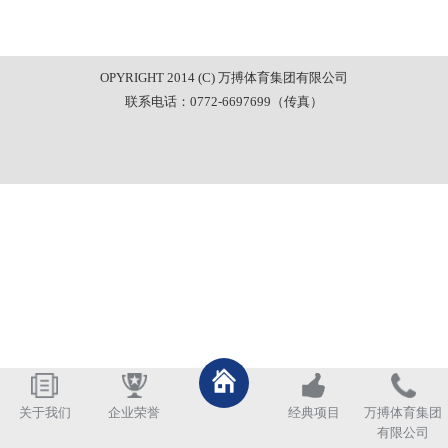
OPYRIGHT 2014 (C) 万搏体育集团有限公司
联系电话：0772-6697699（传真）
关于我们
企业荣誉
经典项目
万搏体育集团
有限公司