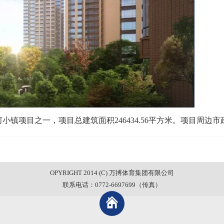
镇项目之一，项目总建筑面积246434.56平方米。项目周边
OPYRIGHT 2014 (C) 万搏体育集团有限公司
联系电话：0772-6697699（传真）