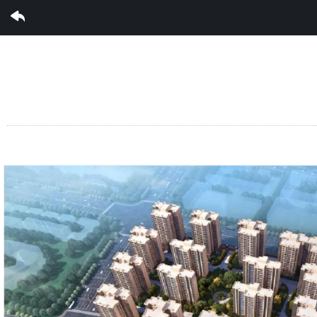
万搏体育集团有限公司