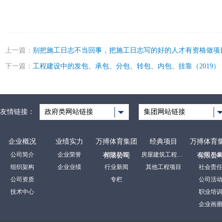
上一篇：
别把施工日志不当回事，把施工日志写的好的人才有资格做项
下一篇：
工程建设中的发包、承包、分包、转包、内包、挂靠（2019）
友情链接：
政府类网站链接
集团网站链接
企业概况
业绩实力
万搏体育集团
经典项目
万搏体育
公司简介
企业荣誉
裕达新闻
房屋建筑工程项目
公司形
有限公司
有限公
组织架构
企业业绩
行业新闻
其他工程项目
社会责
公司资质
专栏
公司活
技术中心
职业培
企业画