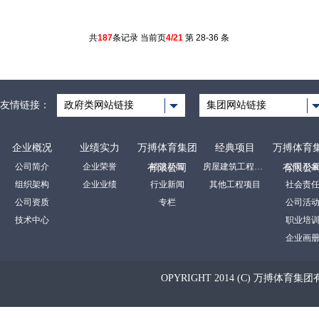
共
187
条记录 当前页
4/21
第 28-36 条
友情链接：
政府类网站链接
集团网站链接
企业概况
业绩实力
万搏体育集团
经典项目
万搏体育
公司简介
企业荣誉
裕达新闻
房屋建筑工程项目
公司形
有限公司
有限公
组织架构
企业业绩
行业新闻
其他工程项目
社会责
公司资质
专栏
公司活
技术中心
职业培
企业画
OPYRIGHT 2014 (C) 万搏体育集团