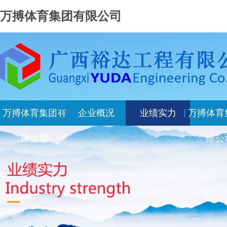
万搏体育集团有限公司
万搏体育集团有
企业概况
业绩实力
万搏体育
限公司
限公