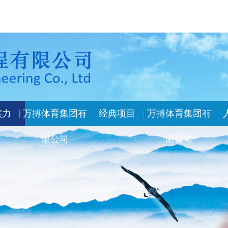
实力
万搏体育集团有
经典项目
万搏体育集团有
限公司
限公司