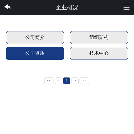
万搏体育集团有限公司
企业概况
公司简介
组织架构
公司资质
技术中心
<<
<
1
>
>>